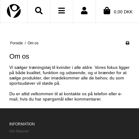
Close menu
0,00 DKK
BMENU (SHOP)
Forside
/
Om os
BMENU (INFORMATION)
Om os
BMENU (TEKSTER)
Vi sælger træningstøj til kvinder i alle aldre. Vores fokus ligger
BMENU (DIN KONTO)
på både kvalitet, funktion og udseende, og vi brænder for at
sælge produkter, der imødekommer alle de behov, du som
sportsudøver vil støde på.
Du er altid velkommen til at kontakte os på telefon eller e-
mail, hvis du har spørgsmål eller kommentarer.
INFORMATION
Om Macron