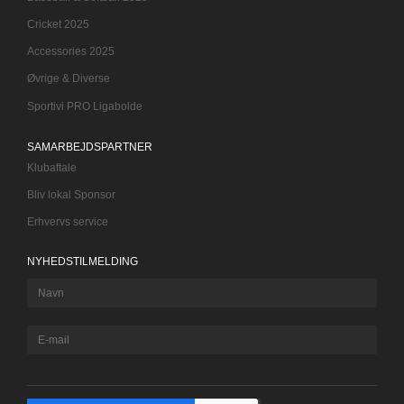
Cricket 2025
Accessories 2025
Øvrige & Diverse
Sportivi PRO Ligabolde
SAMARBEJDSPARTNER
Klubaftale
Bliv lokal Sponsor
Erhvervs service
NYHEDSTILMELDING