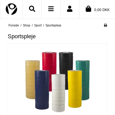
Close menu
0,00 DKK
Forside
/
Shop
/
Sport
/
Sportspleje
BMENU (SHOP)
Sportspleje
BMENU (INFORMATION)
BMENU (TEKSTER)
BMENU (DIN KONTO)