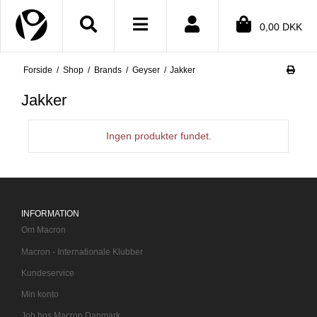
Close menu
0,00 DKK
Forside
/
Shop
/
Brands
/
Geyser
/
Jakker
BMENU (SHOP)
Jakker
BMENU (INFORMATION)
BMENU (TEKSTER)
Ingen produkter fundet.
BMENU (DIN KONTO)
INFORMATION
Om Macron
Macron - Internationale Klubber
Kundeservice
Min konto
Job hos Macron Danmark