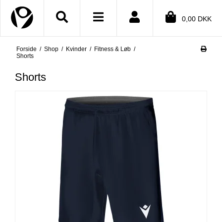
Close menu
0,00 DKK
Forside
/
Shop
/
Kvinder
/
Fitness & Løb
/
BMENU (SHOP)
Shorts
BMENU (INFORMATION)
Shorts
BMENU (TEKSTER)
BMENU (DIN KONTO)