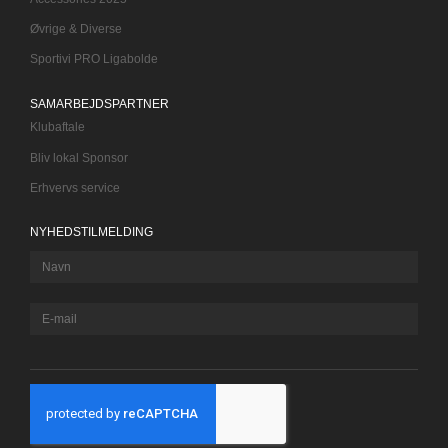
Øvrige & Diverse
Sportivi PRO Ligabolde
SAMARBEJDSPARTNER
Klubaftale
Bliv lokal Sponsor
Erhvervs service
NYHEDSTILMELDING