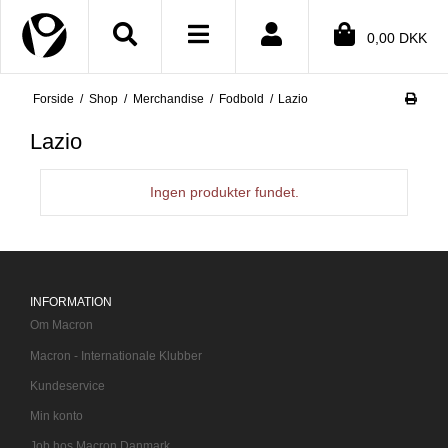
Close menu
0,00 DKK
Forside
/
Shop
/
Merchandise
/
Fodbold
/
Lazio
BMENU (SHOP)
Lazio
BMENU (INFORMATION)
BMENU (TEKSTER)
Ingen produkter fundet.
BMENU (DIN KONTO)
INFORMATION
Om Macron
Macron - Internationale Klubber
Kundeservice
Min konto
Job hos Macron Danmark