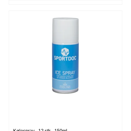
Kølespray - 12 stk - 150ml