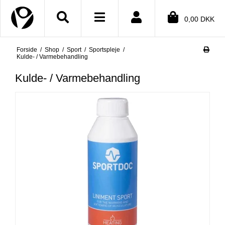
Close menu
0,00 DKK
Forside
/
Shop
/
Sport
/
Sportspleje
/
BMENU (SHOP)
Kulde- / Varmebehandling
BMENU (INFORMATION)
Kulde- / Varmebehandling
BMENU (TEKSTER)
BMENU (DIN KONTO)