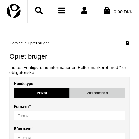
Close menu
0,00 DKK
BMENU (SHOP)
Forside
/
Opret bruger
BMENU (INFORMATION)
Opret bruger
BMENU (TEKSTER)
Indtast venligst dine informationer. Felter markeret med * er
BMENU (DIN KONTO)
obligatoriske
Kundetype
Privat
Virksomhed
Fornavn
*
Efternavn
*