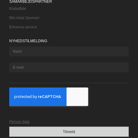
SAMARBEJDSPARTNER
Klubaftale
Bliv lokal Sponsor
Erhvervs service
NYHEDSTILMELDING
Person data
Tilmeld