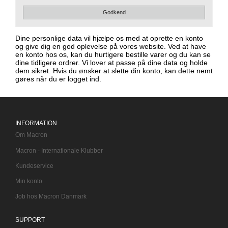
Godkend
Dine personlige data vil hjælpe os med at oprette en konto
og give dig en god oplevelse på vores website. Ved at have
en konto hos os, kan du hurtigere bestille varer og du kan se
dine tidligere ordrer. Vi lover at passe på dine data og holde
dem sikret. Hvis du ønsker at slette din konto, kan dette nemt
gøres når du er logget ind.
INFORMATION
Om Macron
Macron - Internationale Klubber
Kundeservice
Min konto
Job hos Macron Danmark
SUPPORT