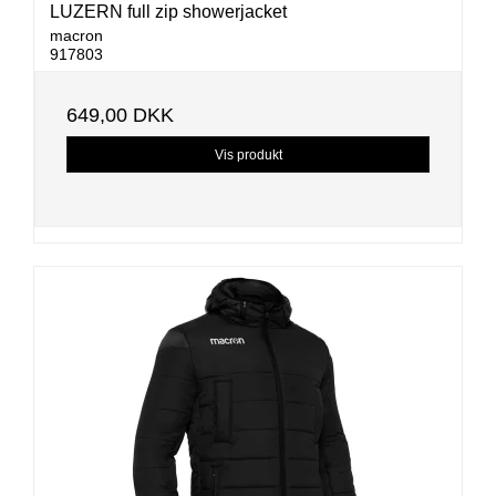
LUZERN full zip showerjacket
macron
917803
649,00 DKK
Vis produkt