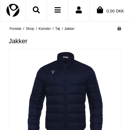
Close menu
0,00 DKK
Forside
/
Shop
/
Kvinder
/
Tøj
/
Jakker
BMENU (SHOP)
Jakker
BMENU (INFORMATION)
BMENU (TEKSTER)
BMENU (DIN KONTO)